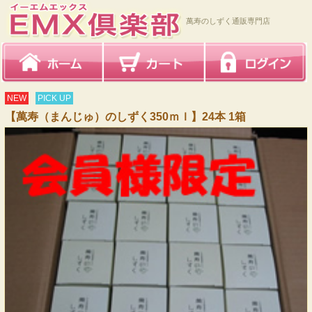
萬寿のしずく通販専門店
NEW
PICK UP
【萬寿（まんじゅ）のしずく350ｍｌ】24本 1箱