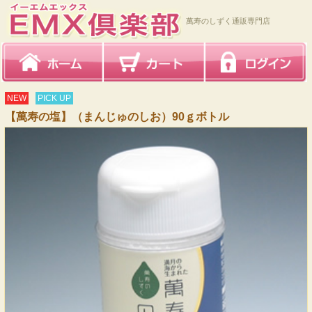
萬寿のしずく通販専門店
NEW
PICK UP
【萬寿の塩】（まんじゅのしお）90ｇボトル