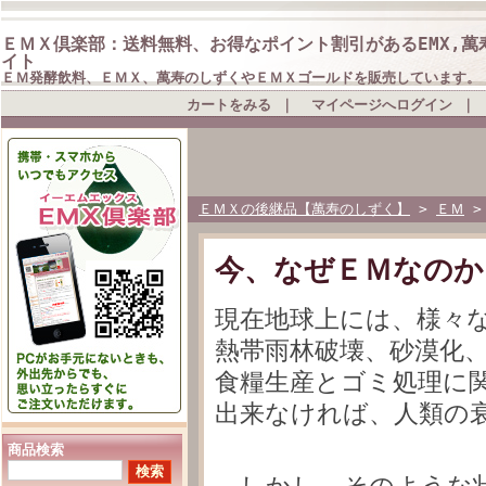
ＥＭＸ倶楽部：送料無料、お得なポイント割引があるEMX,萬
イト
ＥＭ発酵飲料、ＥＭＸ、萬寿のしずくやＥＭＸゴールドを販売しています。
カートをみる
｜
マイページへログイン
｜
ＥＭＸの後継品【萬寿のしずく】
>
ＥＭ
今、なぜＥＭなのか
現在地球上には、様々
熱帯雨林破壊、砂漠化
食糧生産とゴミ処理に
出来なければ、人類の
商品検索