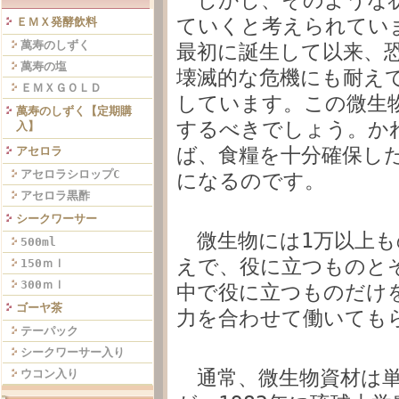
しかし、そのような状
ていくと考えられてい
ＥＭＸ発酵飲料
萬寿のしずく
最初に誕生して以来、
萬寿の塩
壊滅的な危機にも耐え
ＥＭＸＧＯＬＤ
しています。この微生
萬寿のしずく【定期購
するべきでしょう。か
入】
ば、食糧を十分確保し
アセロラ
アセロラシロップC
になるのです。
アセロラ黒酢
シークワーサー
微生物には1万以上も
500ml
えで、役に立つものと
150ｍｌ
300ｍｌ
中で役に立つものだけ
ゴーヤ茶
力を合わせて働いても
テーパック
シークワーサー入り
通常、微生物資材は単
ウコン入り