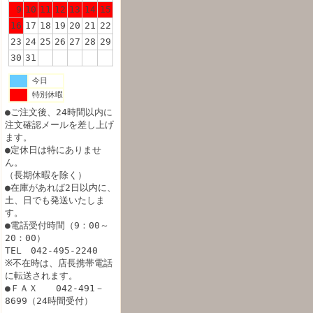
9
10
11
12
13
14
15
16
17
18
19
20
21
22
23
24
25
26
27
28
29
30
31
今日
特別休暇
●ご注文後、24時間以内に
注文確認メールを差し上げ
ます。
●定休日は特にありませ
ん。
（長期休暇を除く）
●在庫があれば2日以内に、
土、日でも発送いたしま
す。
●電話受付時間（9：00～
20：00）
TEL 042-495-2240
※不在時は、店長携帯電話
に転送されます。
●ＦＡＸ 042-491－
8699（24時間受付）