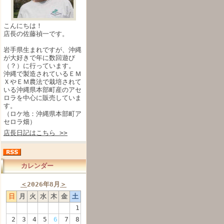
こんにちは！
店長の佐藤禎一です。
岩手県生まれですが、沖縄
が大好きで年に数回遊び
（？）に行っています。
沖縄で製造されているＥＭ
ＸやＥＭ農法で栽培されて
いる沖縄県本部町産のアセ
ロラを中心に販売していま
す。
（ロケ地：沖縄県本部町ア
セロラ畑）
店長日記はこちら >>
カレンダー
＜
2026年8月
＞
日
月
火
水
木
金
土
1
2
3
4
5
6
7
8