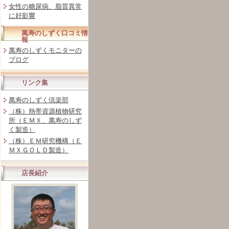
女性の糖尿病、脂質異常
に好影響
萬寿のしずく口コミ情
報
萬寿のしずくモニターの
ブログ
リンク集
萬寿のしずく倶楽部
（株）熱帯資源植物研究
所（ＥＭＸ、萬寿のしず
く製造）
（株）ＥＭ研究機構（Ｅ
ＭＸＧＯＬＤ製造）
店長紹介