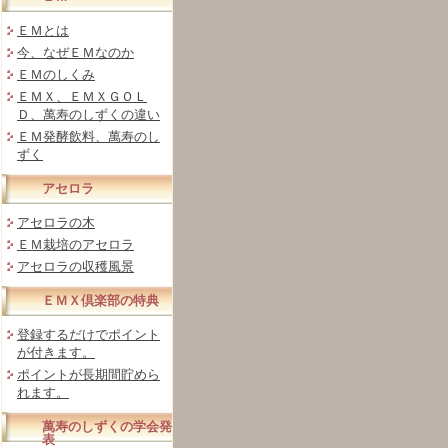
ＥＭとは
今、なぜＥＭなのか
ＥＭのしくみ
ＥＭＸ、ＥＭＸＧＯＬ
Ｄ、萬寿のしずくの違い
ＥＭ発酵飲料、萬寿のし
ずく
アセロラ
アセロラの木
ＥＭ栽培のアセロラ
アセロラの収穫風景
ＥＭＸ倶楽部の特典
登録するだけでポイント
が付きます。
ポイントが長期間貯めら
れます。
萬寿のしずくの学会発
表