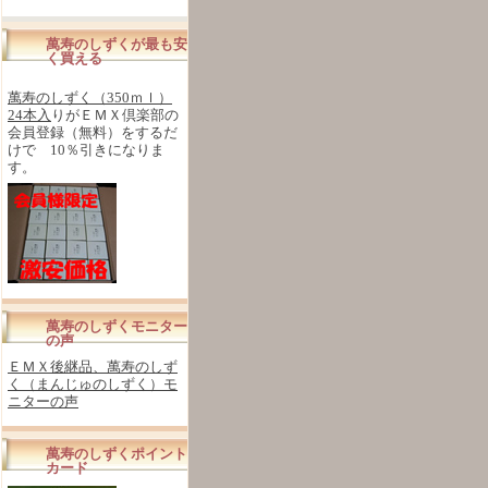
萬寿のしずくが最も安
く買える
萬寿のしずく（350ｍｌ）
24本入
りがＥＭＸ倶楽部の
会員登録（無料）をするだ
けで 10％引きになりま
す。
萬寿のしずくモニター
の声
ＥＭＸ後継品、萬寿のしず
く（まんじゅのしずく）モ
ニターの声
萬寿のしずくポイント
カード