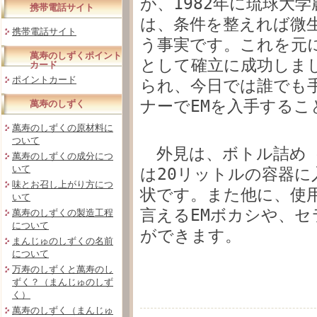
が、1982年に琉球大
携帯電話サイト
は、条件を整えれば微
携帯電話サイト
う事実です。これを元
萬寿のしずくポイント
として確立に成功しま
カード
ポイントカード
られ、今日では誰でも
ナーでEMを入手する
萬寿のしずく
萬寿のしずくの原材料に
ついて
外見は、ボトル詰め（20
萬寿のしずくの成分につ
いて
は20リットルの容器
味とお召し上がり方につ
状です。また他に、使
いて
言えるEMボカシや、セ
萬寿のしずくの製造工程
について
ができます。
まんじゅのしずくの名前
について
万寿のしずくと萬寿のし
ずく？（まんじゅのしず
く）
萬寿のしずく（まんじゅ