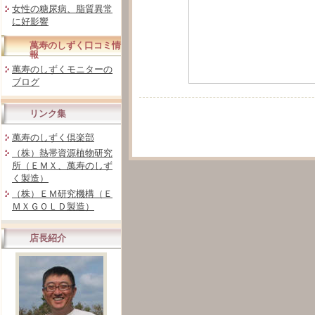
女性の糖尿病、脂質異常
に好影響
萬寿のしずく口コミ情
報
萬寿のしずくモニターの
ブログ
リンク集
萬寿のしずく倶楽部
（株）熱帯資源植物研究
所（ＥＭＸ、萬寿のしず
く製造）
（株）ＥＭ研究機構（Ｅ
ＭＸＧＯＬＤ製造）
店長紹介