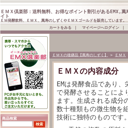
ＥＭＸ倶楽部：送料無料、お得なポイント割引があるEMX,萬
イト
ＥＭ発酵飲料、ＥＭＸ、萬寿のしずくやＥＭＸゴールドを販売しています。
カートをみる
｜
マイページへログイン
｜
ＥＭＸの後継品【萬寿のしずく】
>
ＥＭＸ
ＥＭＸの内容成分
EMは発酵食品であり、
で発酵させることによ
ます。生成される成分
数十種類もの微生物を組
技術に独特のものです
商品検索