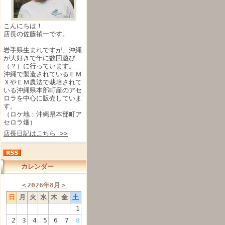
こんにちは！
店長の佐藤禎一です。
岩手県生まれですが、沖縄
が大好きで年に数回遊び
（？）に行っています。
沖縄で製造されているＥＭ
ＸやＥＭ農法で栽培されて
いる沖縄県本部町産のアセ
ロラを中心に販売していま
す。
（ロケ地：沖縄県本部町ア
セロラ畑）
店長日記はこちら >>
カレンダー
＜
2026年8月
＞
日
月
火
水
木
金
土
1
2
3
4
5
6
7
8