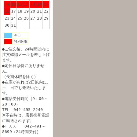
9
10
11
12
13
14
15
16
17
18
19
20
21
22
23
24
25
26
27
28
29
30
31
今日
特別休暇
●ご注文後、24時間以内に
注文確認メールを差し上げ
ます。
●定休日は特にありませ
ん。
（長期休暇を除く）
●在庫があれば2日以内に、
土、日でも発送いたしま
す。
●電話受付時間（9：00～
20：00）
TEL 042-495-2240
※不在時は、店長携帯電話
に転送されます。
●ＦＡＸ 042-491－
8699（24時間受付）