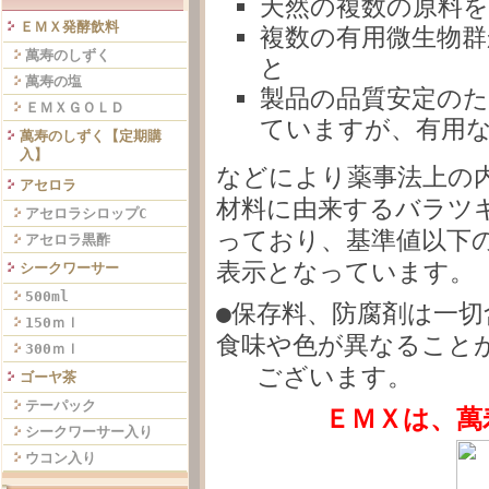
天然の複数の原料
ＥＭＸ発酵飲料
複数の有用微生物群
萬寿のしずく
と
萬寿の塩
製品の品質安定の
ＥＭＸＧＯＬＤ
ていますが、有用
萬寿のしずく【定期購
入】
などにより薬事法上の
アセロラ
材料に由来するバラツ
アセロラシロップC
っており、基準値以下
アセロラ黒酢
表示となっています。
シークワーサー
500ml
●保存料、防腐剤は一
150ｍｌ
食味や色が異なること
300ｍｌ
ございます。
ゴーヤ茶
テーパック
ＥＭＸは、萬
シークワーサー入り
ウコン入り