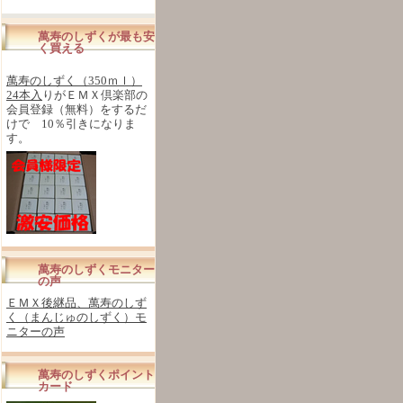
萬寿のしずくが最も安
く買える
萬寿のしずく（350ｍｌ）
24本入
りがＥＭＸ倶楽部の
会員登録（無料）をするだ
けで 10％引きになりま
す。
萬寿のしずくモニター
の声
ＥＭＸ後継品、萬寿のしず
く（まんじゅのしずく）モ
ニターの声
萬寿のしずくポイント
カード