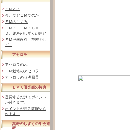
ＥＭとは
今、なぜＥＭなのか
ＥＭのしくみ
ＥＭＸ、ＥＭＸＧＯＬ
Ｄ、萬寿のしずくの違い
ＥＭ発酵飲料、萬寿のし
ずく
アセロラ
アセロラの木
ＥＭ栽培のアセロラ
アセロラの収穫風景
ＥＭＸ倶楽部の特典
登録するだけでポイント
が付きます。
ポイントが長期間貯めら
れます。
萬寿のしずくの学会発
表