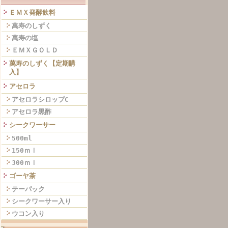
ＥＭＸ発酵飲料
萬寿のしずく
萬寿の塩
ＥＭＸＧＯＬＤ
萬寿のしずく【定期購
入】
アセロラ
アセロラシロップC
アセロラ黒酢
シークワーサー
500ml
150ｍｌ
300ｍｌ
ゴーヤ茶
テーパック
シークワーサー入り
ウコン入り