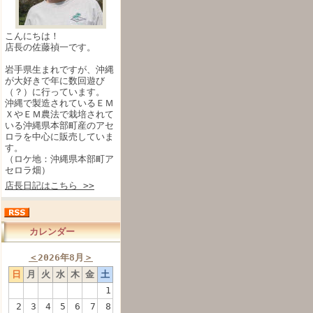
こんにちは！
店長の佐藤禎一です。
岩手県生まれですが、沖縄
が大好きで年に数回遊び
（？）に行っています。
沖縄で製造されているＥＭ
ＸやＥＭ農法で栽培されて
いる沖縄県本部町産のアセ
ロラを中心に販売していま
す。
（ロケ地：沖縄県本部町ア
セロラ畑）
店長日記はこちら >>
カレンダー
＜
2026年8月
＞
日
月
火
水
木
金
土
1
2
3
4
5
6
7
8