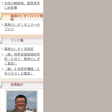
女性の糖尿病、脂質異常
に好影響
萬寿のしずく口コミ情
報
萬寿のしずくモニターの
ブログ
リンク集
萬寿のしずく倶楽部
（株）熱帯資源植物研究
所（ＥＭＸ、萬寿のしず
く製造）
（株）ＥＭ研究機構（Ｅ
ＭＸＧＯＬＤ製造）
店長紹介