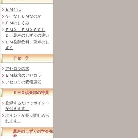
ＥＭとは
今、なぜＥＭなのか
ＥＭのしくみ
ＥＭＸ、ＥＭＸＧＯＬ
Ｄ、萬寿のしずくの違い
ＥＭ発酵飲料、萬寿のし
ずく
アセロラ
アセロラの木
ＥＭ栽培のアセロラ
アセロラの収穫風景
ＥＭＸ倶楽部の特典
登録するだけでポイント
が付きます。
ポイントが長期間貯めら
れます。
萬寿のしずくの学会発
表