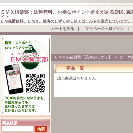
ＥＭＸ倶楽部：送料無料、お得なポイント割引があるEMX,萬
イト
ＥＭ発酵飲料、ＥＭＸ、萬寿のしずくやＥＭＸゴールドを販売しています。
カートをみる
｜
マイページへログイン
｜
ＥＭＸの後継品【萬寿のしずく】
>
ゴーヤ
商品一覧
該当商品はありません
商品検索