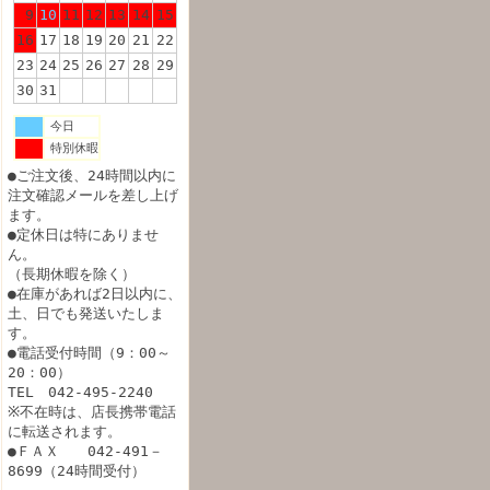
9
10
11
12
13
14
15
16
17
18
19
20
21
22
23
24
25
26
27
28
29
30
31
今日
特別休暇
●ご注文後、24時間以内に
注文確認メールを差し上げ
ます。
●定休日は特にありませ
ん。
（長期休暇を除く）
●在庫があれば2日以内に、
土、日でも発送いたしま
す。
●電話受付時間（9：00～
20：00）
TEL 042-495-2240
※不在時は、店長携帯電話
に転送されます。
●ＦＡＸ 042-491－
8699（24時間受付）