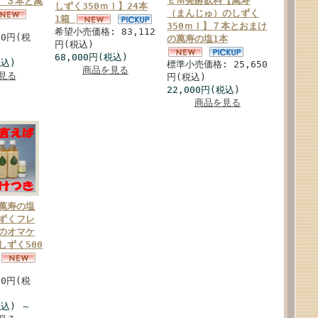
ＥＭ発酵飲料【萬寿
ｌ ３本と萬
しずく350ｍｌ】24本
（まんじゅ）のしずく
1箱
350ｍｌ】７本とおまけ
希望小売価格: 83,112
10円(税
の萬寿の塩1本
円(税込)
68,000円(税込)
税込)
標準小売価格: 25,650
商品を見る
見る
円(税込)
22,000円(税込)
商品を見る
萬寿の塩
ずくフレ
のオマケ
しずく500
本
00円(税
(税込)
～