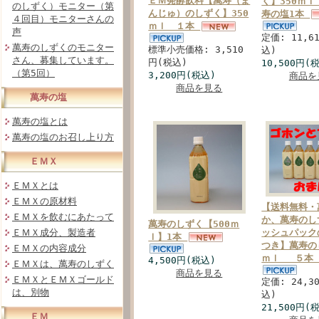
ＥＭ発酵飲料【萬寿（ま
く】350ｍ
のしずく）モニター（第
んじゅ）のしずく】350
寿の塩1本
４回目）モニターさんの
ｍｌ １本
声
定価: 11,6
萬寿のしずくのモニター
標準小売価格: 3,510
込)
さん、募集しています。
円(税込)
10,500円(
（第5回）
3,200円(税込)
商品を
商品を見る
萬寿の塩
萬寿の塩とは
萬寿の塩のお召し上り方
ＥＭＸ
ＥＭＸとは
ＥＭＸの原材料
【送料無料・
ＥＭＸを飲むにあたって
か、萬寿のし
萬寿のしずく【500ｍ
ＥＭＸ成分、製造者
ッシュパック
ｌ】1本
つき】萬寿の
ＥＭＸの内容成分
ｍｌ ５
4,500円(税込)
ＥＭＸは、萬寿のしずく
商品を見る
ＥＭＸとＥＭＸゴールド
定価: 24,3
は、別物
込)
21,500円
ＥＭ