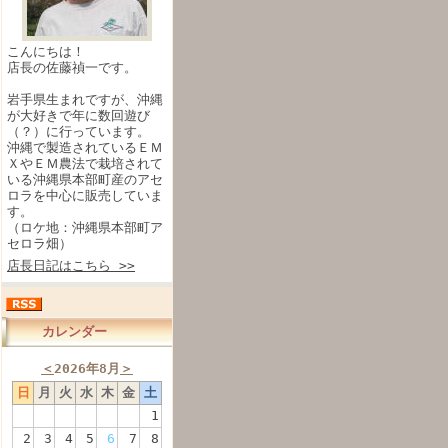
こんにちは！
店長の佐藤禎一です。
岩手県生まれですが、沖縄
が大好きで年に数回遊び
（？）に行っています。
沖縄で製造されているＥＭ
ＸやＥＭ農法で栽培されて
いる沖縄県本部町産のアセ
ロラを中心に販売していま
す。
（ロケ地：沖縄県本部町ア
セロラ畑）
店長日記はこちら >>
カレンダー
＜
2026年8月
＞
日
月
火
水
木
金
土
1
2
3
4
5
6
7
8