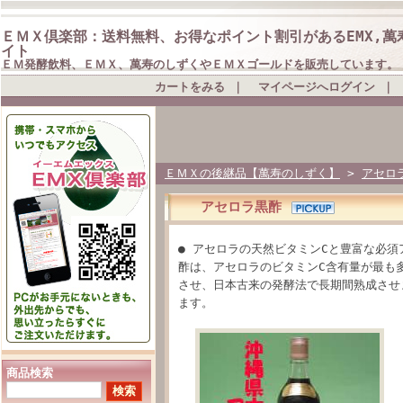
ＥＭＸ倶楽部：送料無料、お得なポイント割引があるEMX,萬
イト
ＥＭ発酵飲料、ＥＭＸ、萬寿のしずくやＥＭＸゴールドを販売しています。
カートをみる
｜
マイページへログイン
｜
ＥＭＸの後継品【萬寿のしずく】
>
アセロ
アセロラ黒酢
● アセロラの天然ビタミンCと豊富な必須
酢は、アセロラのビタミンC含有量が最も
させ、日本古来の発酵法で長期間熟成させ
ます。
商品検索