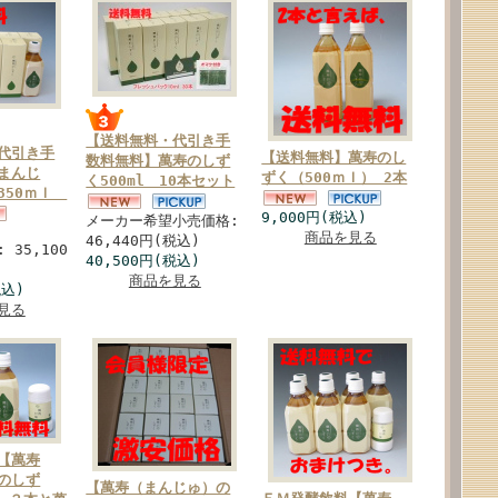
【送料無料・代引き手
代引き手
【送料無料】萬寿のし
数料無料】萬寿のしず
まんじ
ずく（500ｍｌ） 2本
く500ml 10本セット
350ｍｌ
9,000円(税込)
メーカー希望小売価格:
商品を見る
46,440円(税込)
 35,100
40,500円(税込)
商品を見る
税込)
見る
【萬寿
のしず
【萬寿（まんじゅ）の