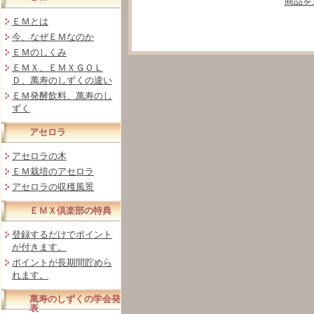
商品を
ＥＭとは
今、なぜＥＭなのか
ＥＭのしくみ
ＥＭＸ、ＥＭＸＧＯＬ
Ｄ、萬寿のしずくの違い
ＥＭ発酵飲料、萬寿のし
ずく
アセロラ
アセロラの木
ＥＭ栽培のアセロラ
アセロラの収穫風景
ＥＭＸ倶楽部の特典
登録するだけでポイント
が付きます。
ポイントが長期間貯めら
れます。
萬寿のしずくの学会発
表