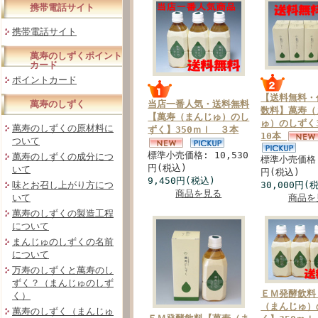
携帯電話サイト
携帯電話サイト
萬寿のしずくポイント
カード
ポイントカード
【送料無料・
萬寿のしずく
当店一番人気・送料無料
数料】萬寿（
【萬寿（まんじゅ）のし
ゅ）のしずく
萬寿のしずくの原材料に
ずく】350ｍｌ ３本
10本
ついて
標準小売価格: 10,530
萬寿のしずくの成分につ
標準小売価格:
円(税込)
いて
円(税込)
9,450円(税込)
味とお召し上がり方につ
30,000円(
商品を見る
いて
商品を
萬寿のしずくの製造工程
について
まんじゅのしずくの名前
について
万寿のしずくと萬寿のし
ずく？（まんじゅのしず
ＥＭ発酵飲料
く）
（まんじゅ）
萬寿のしずく（まんじゅ