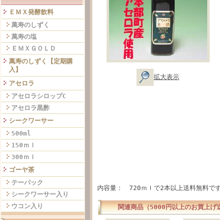
ＥＭＸ発酵飲料
萬寿のしずく
萬寿の塩
ＥＭＸＧＯＬＤ
萬寿のしずく【定期購
入】
拡大表示
アセロラ
アセロラシロップC
アセロラ黒酢
シークワーサー
500ml
150ｍｌ
300ｍｌ
ゴーヤ茶
テーパック
内容量： 720ｍｌで2本以上送料無料で
シークワーサー入り
ウコン入り
関連商品（5000円以上のお買上げ