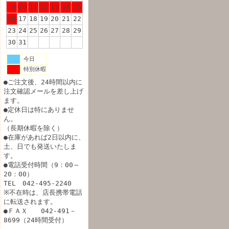
9
10
11
12
13
14
15
16
17
18
19
20
21
22
23
24
25
26
27
28
29
30
31
今日
特別休暇
●ご注文後、24時間以内に
注文確認メールを差し上げ
ます。
●定休日は特にありませ
ん。
（長期休暇を除く）
●在庫があれば2日以内に、
土、日でも発送いたしま
す。
●電話受付時間（9：00～
20：00）
TEL 042-495-2240
※不在時は、店長携帯電話
に転送されます。
●ＦＡＸ 042-491－
8699（24時間受付）