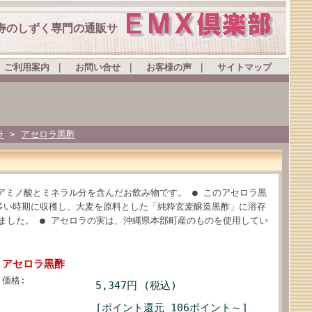
寿のしずく専門の通販サ
ご利用案内
｜
お問い合せ
｜
お客様の声
｜
サイトマップ
ラ
>
アセロラ黒酢
アミノ酸とミネラル分を含んだお飲み物です。 ● このアセロラ黒
多い時期に収穫し、大麦を原料とした「純粋玄麦醸造黒酢」に溶存
ました。 ● アセロラの実は、沖縄県本部町産のものを使用してい
アセロラ黒酢
価格:
5,347円 (税込)
[ポイント還元 106ポイント～]