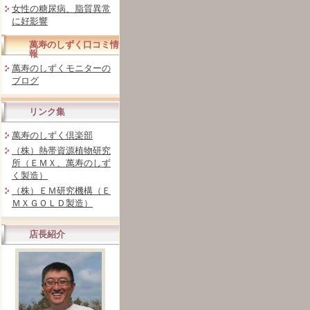
女性の糖尿病、脂質異常
に好影響
萬寿のしずく口コミ情
報
萬寿のしずくモニターの
ブログ
リンク集
萬寿のしずく倶楽部
（株）熱帯資源植物研究
所（ＥＭＸ、萬寿のしず
く製造）
（株）ＥＭ研究機構（Ｅ
ＭＸＧＯＬＤ製造）
店長紹介